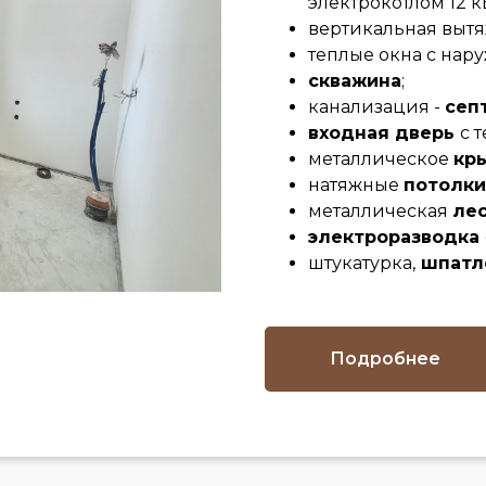
электрокотлом 12 к
вертикальная выт
теплые окна с нар
скважина
;
канализация -
сеп
входная дверь
с 
металлическое
кр
натяжные
потолки
металлическая
ле
электроразводка
штукатурка,
шпатл
Подробнее