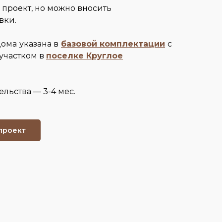
 проект, но можно вносить
вки.
дома
указана в
базовой комплектации
с
участком в
поселке К
руглое
ельства — 3-4 мес.
проект