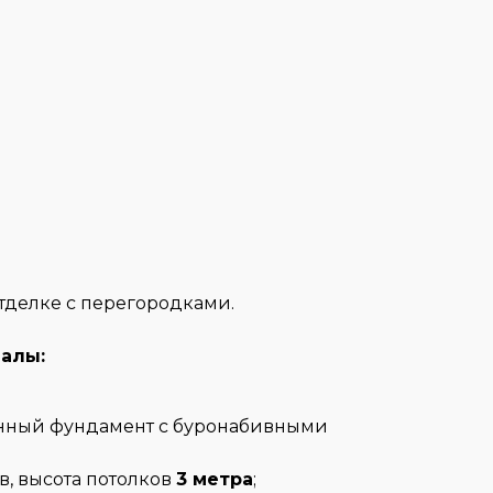
тделке с перегородками.
иалы:
нный фундамент с буронабивными
в, высота потолков
3 метра
;