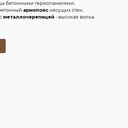
ы бетонными термопанелями;
бетонный
армопояс
несущих стен;
 с
металлочерепицей
- высокая волна.