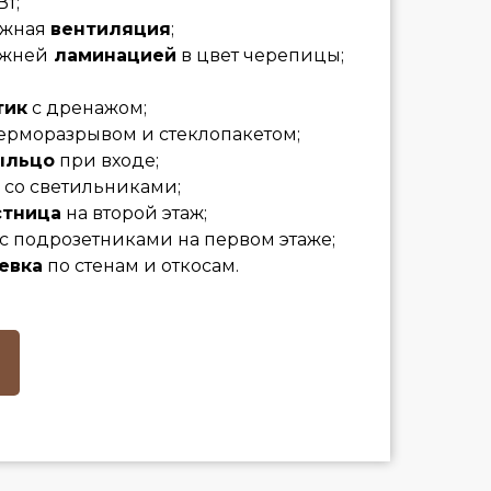
Вт;
яжная
вентиляция
;
ужней
ламинацией
в цвет черепицы;
тик
с дренажом;
терморазрывом и стеклопакетом;
ыльцо
при входе;
со светильниками;
стница
на второй этаж;
с подрозетниками на первом этаже;
евка
по стенам и откосам.