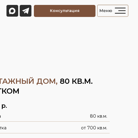
Консультация
ТАЖНЫЙ ДОМ,
80 КВ.М.
ТКОМ
р.
а
80 кв.м.
тка
от 700 кв.м.