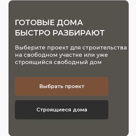
Позвонить вам?
Девелопер малоэтажного
строительства «Кругвилл»
г. Челябинск
Готовые дома
Дома в Круглом
Строительство
Дома в Идиллии
Земельные участки
Дома в Красном поле
Недорогие дома
Свободные дома
Портфолио
О компании
Ипотека
Контакты