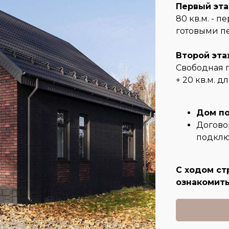
Первый эт
80 кв.м. - 
готовыми п
Второй эта
Свободная п
+ 20 кв.м. 
Дом по
Договор
подклю
С ходом ст
ознакомит