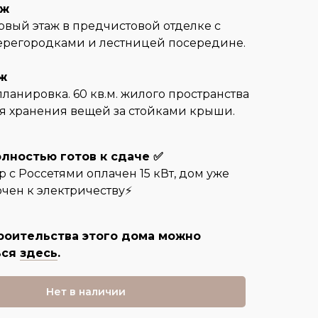
аж
первый этаж в предчистовой отделке с
ерегородками и лестницей посередине.
ж
ланировка. 60 кв.м. жилого пространства
для хранения вещей за стойками крыши.
лностью готов к сдаче ✅
 с Россетями оплачен 15 кВт, дом уже
чен к электричеству⚡️
роительства этого дома можно
ься
здесь
.
Нет в наличии