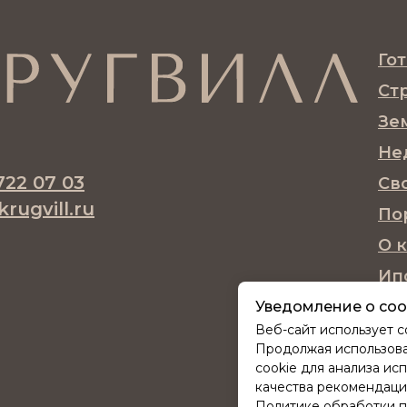
Го
Ст
Зе
Не
722 07 03
Св
rugvill.ru
По
О 
Ип
Ко
Уведомление о coo
Веб-сайт использует c
Бл
Продолжая использоват
cookie для анализа ис
качества рекомендац
Политике обработки п