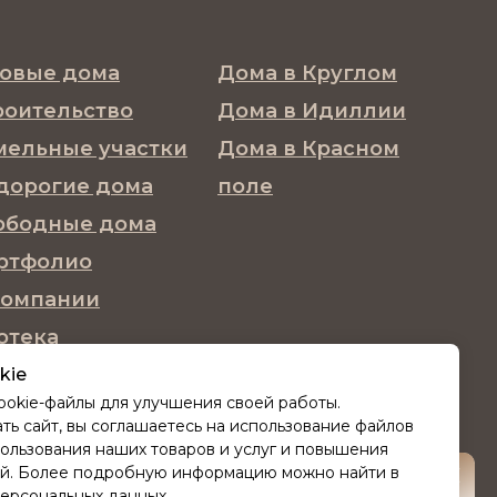
товые дома
Дома в Круглом
роительство
Дома в Идиллии
мельные участки
Дома в Красном
дорогие дома
поле
ободные дома
ртфолио
компании
отека
нтакты
kie
ookie-файлы для улучшения своей работы.
ог
ь сайт, вы соглашаетесь на использование файлов
пользования наших товаров и услуг и повышения
ий. Более подробную информацию можно найти в
ПОЛУЧИТЬ КАТАЛОГ
ерсональных данных
.